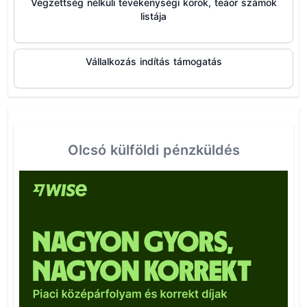
Végzettség nélküli tevékenységi körök, teáor számok
listája
Vállalkozás indítás támogatás
Olcsó külföldi pénzküldés