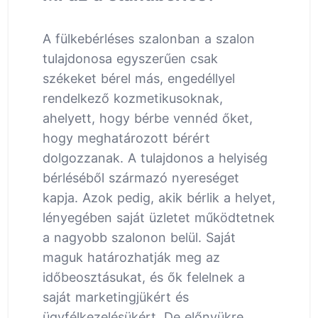
A fülkebérléses szalonban a szalon
tulajdonosa egyszerűen csak
székeket bérel más, engedéllyel
rendelkező kozmetikusoknak,
ahelyett, hogy bérbe vennéd őket,
hogy meghatározott bérért
dolgozzanak. A tulajdonos a helyiség
bérléséből származó nyereséget
kapja. Azok pedig, akik bérlik a helyet,
lényegében saját üzletet működtetnek
a nagyobb szalonon belül. Saját
maguk határozhatják meg az
időbeosztásukat, és ők felelnek a
saját marketingjükért és
ügyfélkezelésükért. De előnyükre