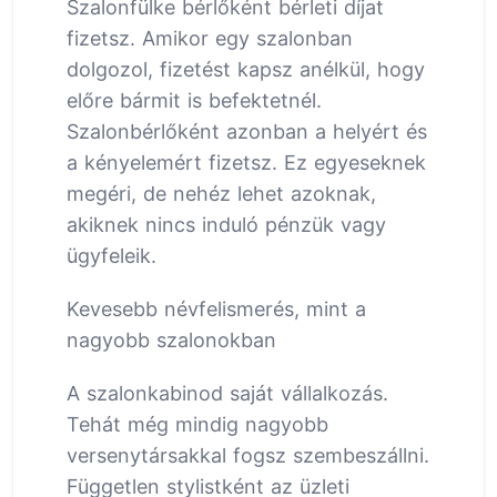
Szalonfülke bérlőként bérleti díjat
fizetsz. Amikor egy szalonban
dolgozol, fizetést kapsz anélkül, hogy
előre bármit is befektetnél.
Szalonbérlőként azonban a helyért és
a kényelemért fizetsz. Ez egyeseknek
megéri, de nehéz lehet azoknak,
akiknek nincs induló pénzük vagy
ügyfeleik.
Kevesebb névfelismerés, mint a
nagyobb szalonokban
A szalonkabinod saját vállalkozás.
Tehát még mindig nagyobb
versenytársakkal fogsz szembeszállni.
Független stylistként az üzleti