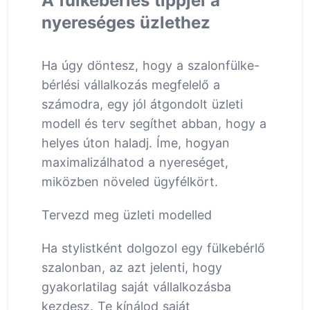
A fülkebérlés tippjei a
nyereséges üzlethez
Ha úgy döntesz, hogy a szalonfülke-
bérlési vállalkozás megfelelő a
számodra, egy jól átgondolt üzleti
modell és terv segíthet abban, hogy a
helyes úton haladj. Íme, hogyan
maximalizálhatod a nyereséget,
miközben növeled ügyfélkört.
Tervezd meg üzleti modelled
Ha stylistként dolgozol egy fülkebérlő
szalonban, az azt jelenti, hogy
gyakorlatilag saját vállalkozásba
kezdesz. Te kínálod saját