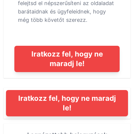
felejtsd el népszerűsíteni az oldaladat
barátaidnak és ügyfeleidnek, hogy
még több követőt szerezz.
Iratkozz fel, hogy ne
maradj le!
Iratkozz fel, hogy ne maradj
le!