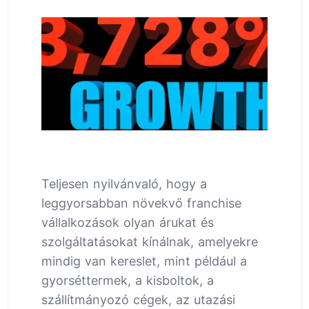
Teljesen nyilvánvaló, hogy a
leggyorsabban növekvő franchise
vállalkozások olyan árukat és
szolgáltatásokat kínálnak, amelyekre
mindig van kereslet, mint például a
gyorséttermek, a kisboltok, a
szállítmányozó cégek, az utazási