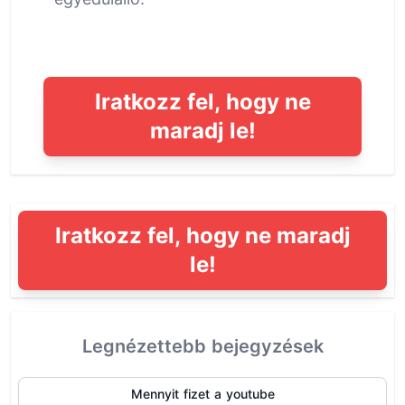
Iratkozz fel, hogy ne
maradj le!
Iratkozz fel, hogy ne maradj
le!
Legnézettebb bejegyzések
Mennyit fizet a youtube