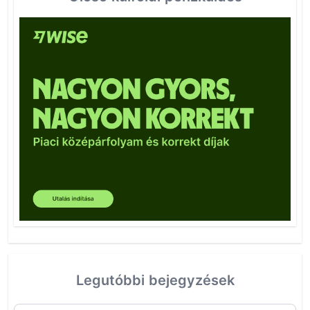
Legutóbbi bejegyzések